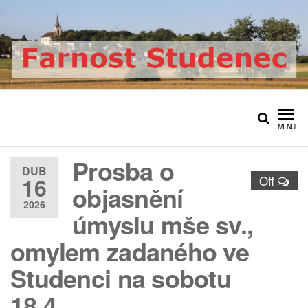
Přeskočit
na
obsah
Farnost Studenec
Oficiální web římskokatolické
farnosti Studenec
MENU
Prosba o
DUB
16
Off
objasnění
2026
úmyslu mše sv.,
omylem zadaného ve
Studenci na sobotu
18.4.