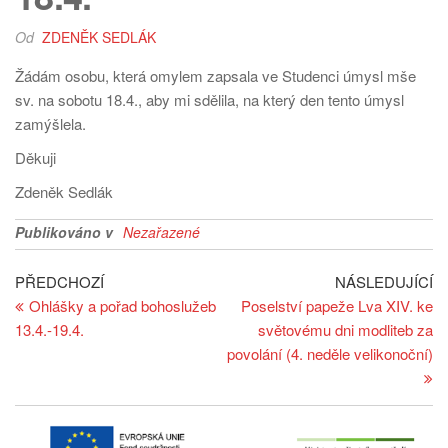
Od
ZDENĚK SEDLÁK
Žádám osobu, která omylem zapsala ve Studenci úmysl mše
sv. na sobotu 18.4., aby mi sdělila, na který den tento úmysl
zamýšlela.
Děkuji
Zdeněk Sedlák
Publikováno v
Nezařazené
Navigace
Předchozí
Ná
PŘEDCHOZÍ
NÁSLEDUJÍCÍ
článek
př
Ohlášky a pořad bohoslužeb
Poselství papeže Lva XIV. ke
pro
13.4.-19.4.
světovému dni modliteb za
příspěvek
povolání (4. neděle velikonoční)