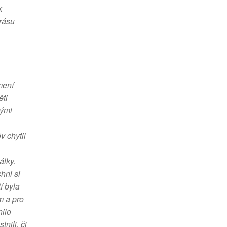
k
rásu
mení
ěti
nými
 chytil
álky.
hni si
í byla
m a pro
nilo
nili, či