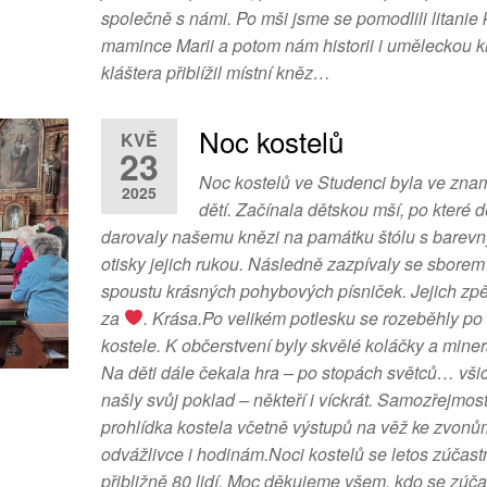
společně s námi. Po mši jsme se pomodlili litanie 
mamince Marii a potom nám historii i uměleckou k
kláštera přiblížil místní kněz…
Noc kostelů
KVĚ
23
Noc kostelů ve Studenci byla ve zna
2025
dětí. Začínala dětskou mší, po které d
darovaly našemu knězi na památku štólu s barev
otisky jejich rukou. Následně zazpívaly se sborem
spoustu krásných pohybových písniček. Jejich zpěv
za
. Krása.Po velikém potlesku se rozeběhly po
kostele. K občerstvení byly skvělé koláčky a miner
Na děti dále čekala hra – po stopách světců… všic
našly svůj poklad – někteří i víckrát. Samozřejmost
prohlídka kostela včetně výstupů na věž ke zvonů
odvážlivce i hodinám.Noci kostelů se letos zúčast
přibližně 80 lidí. Moc děkujeme všem, kdo se zúčast