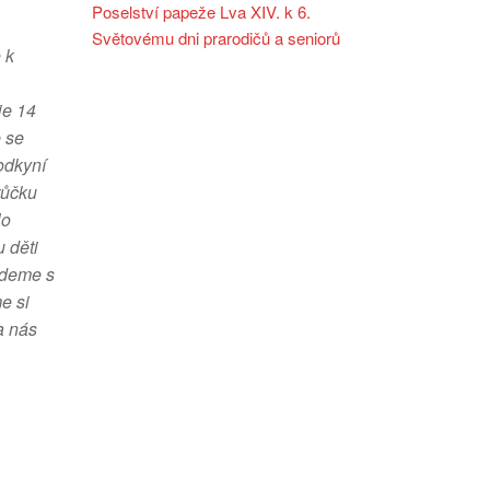
Poselství papeže Lva XIV. k 6.
Světovému dni prarodičů a seniorů
 k
je 14
e se
odkyní
tůčku
lo
 děti
ejdeme s
e si
a nás