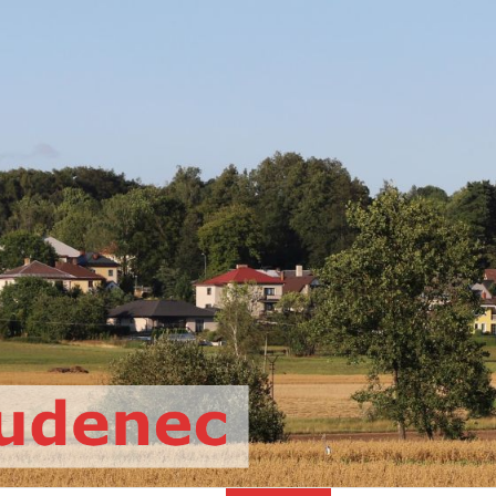
Oficiální web římskokatolické far