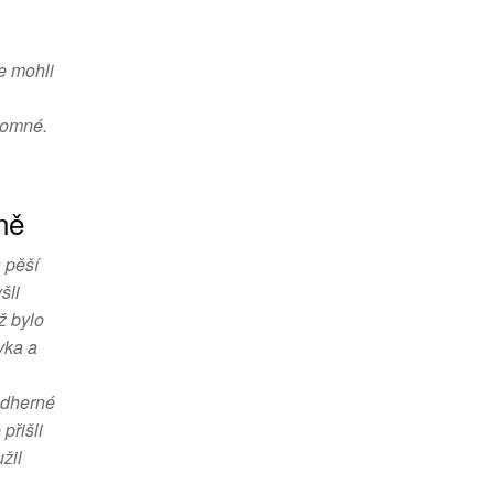
e mohli
ítomné.
ně
 pěší
šli
ž bylo
vka a
ádherné
přišli
žil