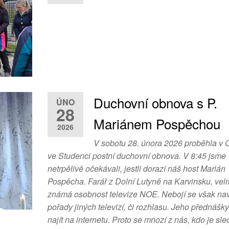
Duchovní obnova s P.
ÚNO
28
Mariánem Pospěchou
2026
V sobotu 28. února 2026 proběhla v 
ve Studenci postní duchovní obnova. V 8:45 jsme
netrpělivě očekávali, jestli dorazí náš host Marián
Pospěcha. Farář z Dolní Lutyně na Karvinsku, vel
známá osobnost televize NOE. Nebojí se však navšt
pořady jiných televizí, či rozhlasu. Jeho přednášky
najít na internetu. Proto se mnozí z nás, kdo je sled