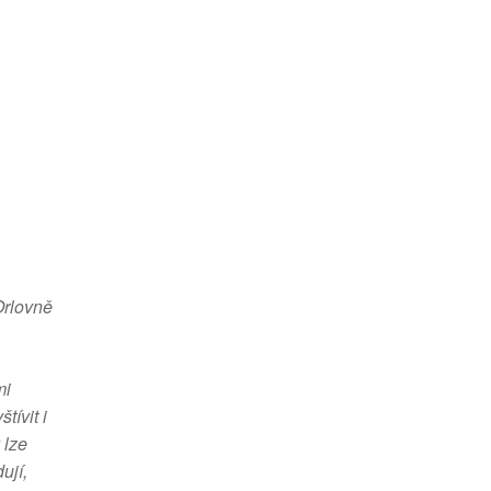
Orlovně
mi
ívit i
 lze
ují,