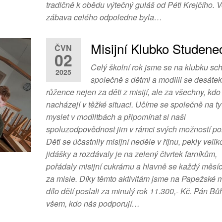
tradičně k obědu výtečný guláš od Péti Krejčího. 
zábava celého odpoledne byla…
Misijní Klubko Studene
ČVN
02
Celý školní rok jsme se na klubku sch
2025
společně s dětmi a modlili se desátek
růžence nejen za děti z misijí, ale za všechny, kdo
nacházejí v těžké situaci. Učíme se společně na tyt
myslet v modlitbách a připomínat si naši
spoluzodpovědnost jim v rámci svých možností po
Děti se účastnily misijní neděle v říjnu, pekly veli
jidášky a rozdávaly je na zelený čtvrtek farníkům,
pořádaly misijní cukrárnu a hlavně se každý měsí
za misie. Díky těmto aktivitám jsme na Papežské m
dílo dětí poslali za minulý rok 11.300,- Kč. Pán Bů
všem, kdo nás podporují…