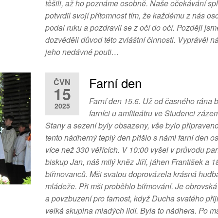
těšili, až ho poznáme osobně. Naše očekávání spl
potvrdil svojí přítomnost tím, že každému z nás o
podal ruku a pozdravil se z očí do očí. Později jsm
dozvěděli důvod této zvláštní činnosti. Vyprávěl n
jeho nedávné pouti…
Farní den
ČVN
15
Farní den 15.6. Už od časného rána 
2025
farníci u amfiteátru ve Studenci zázem
Stany a sezení byly obsazeny, vše bylo připraveno
tento nádherný teplý den přišlo s námi farní den os
více než 330 věřících. V 10:00 vyšel v průvodu pa
biskup Jan, náš milý kněz Jiří, jáhen František a 1
biřmovanců. Mši svatou doprovázela krásná hudb
mládeže. Při mši proběhlo biřmování. Je obrovská
a povzbuzení pro farnost, když Ducha svatého při
velká skupina mladých lidí. Byla to nádhera. Po mš