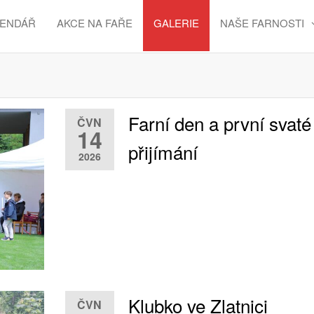
LENDÁŘ
AKCE NA FAŘE
GALERIE
NAŠE FARNOSTI
Farní den a první svaté
ČVN
14
přijímání
2026
Klubko ve Zlatnici
ČVN