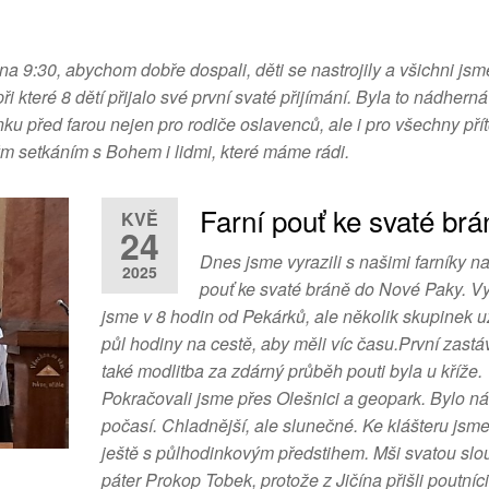
a 9:30, abychom dobře dospali, děti se nastrojily a všichni jsm
i které 8 dětí přijalo své první svaté přijímání. Byla to nádherná
ku před farou nejen pro rodiče oslavenců, ale i pro všechny př
ým setkáním s Bohem i lidmi, které máme rádi.
Farní pouť ke svaté brá
KVĚ
24
Dnes jsme vyrazili s našimi farníky na
2025
pouť ke svaté bráně do Nové Paky. Vy
jsme v 8 hodin od Pekárků, ale několik skupinek u
půl hodiny na cestě, aby měli víc času.První zastá
také modlitba za zdárný průběh pouti byla u kříže.
Pokračovali jsme přes Olešnici a geopark. Bylo n
počasí. Chladnější, ale slunečné. Ke klášteru jsme 
ještě s půlhodinkovým předstihem. Mši svatou slou
páter Prokop Tobek, protože z Jičína přišli poutníci