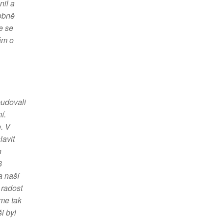
nil a
sobně
e se
ám o
budovali
í.
. V
lavit
n
8
a naší
 radost
jme tak
i byl