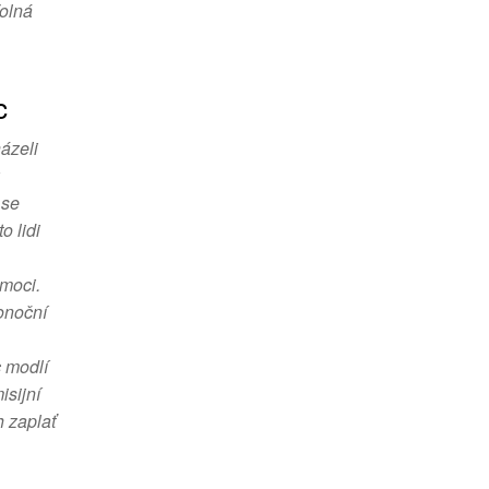
Volná
c
ázeli
 se
o lidi
moci.
konoční
c modlí
isijní
h zaplať