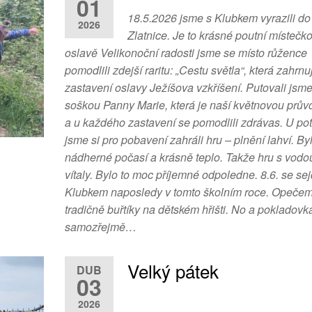
01
18.5.2026 jsme s Klubkem vyrazili do
2026
Zlatnice. Je to krásné poutní místečko
oslavě Velikonoční radosti jsme se místo růžence
pomodlili zdejší raritu: „Cestu světla“, která zahrnu
zastavení oslavy Ježíšova vzkříšení. Putovali jsm
soškou Panny Marie, která je naší květnovou prův
a u každého zastavení se pomodlili zdrávas. U po
jsme si pro pobavení zahráli hru – plnění lahví. By
nádherné počasí a krásně teplo. Takže hru s vodou
vítaly. Bylo to moc příjemné odpoledne. 8.6. se s
Klubkem naposledy v tomto školním roce. Opečem
tradičně buřtíky na dětském hřišti. No a pokladovk
samozřejmě…
Velký pátek
DUB
03
2026