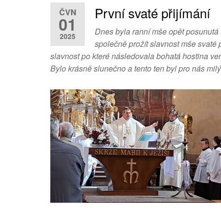
První svaté přijímání
ČVN
01
Dnes byla ranní mše opět posunutá n
2025
společně prožít slavnost mše svaté př
slavnost po které následovala bohatá hostina ven
Bylo krásně slunečno a tento ten byl pro nás mil