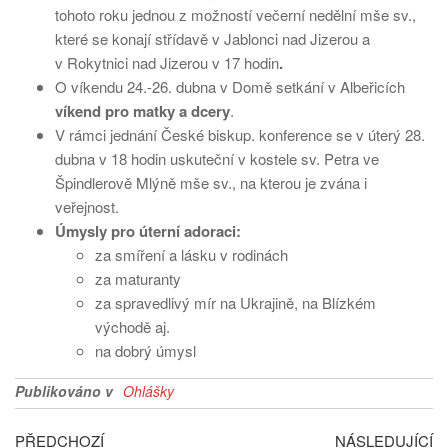
tohoto roku jednou z možností večerní nedělní mše sv.,
které se konají střídavě v Jablonci nad Jizerou a
v Rokytnici nad Jizerou v 17 hodin
.
O víkendu 24.-26. dubna v Domě setkání v Albeřicích
víkend pro matky a dcery
.
V rámci jednání České biskup. konference se v úterý 28.
dubna v 18 hodin uskuteční v kostele sv. Petra ve
Špindlerově Mlýně mše sv., na kterou je zvána i
veřejnost.
Úmysly pro úterní adoraci:
za smíření a lásku v rodinách
za maturanty
za spravedlivý mír na Ukrajině, na Blízkém
východě aj.
na dobrý úmysl
Publikováno v
Ohlášky
Navigace
Předchozí
Ná
PŘEDCHOZÍ
NÁSLEDUJÍCÍ