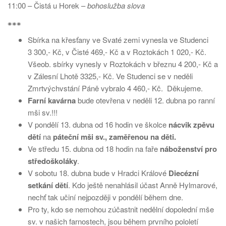
11:00 – Čistá u Horek –
bohoslužba slova
⁕⁕⁕
Sbírka na křesťany ve Svaté zemi vynesla ve Studenci
3 300,- Kč, v Čisté 469,- Kč a v Roztokách 1 020,- Kč.
Všeob. sbírky vynesly v Roztokách v březnu 4 200,- Kč a
v Zálesní Lhotě 3325,- Kč. Ve Studenci se v neděli
Zmrtvýchvstání Páně vybralo 4 460,- Kč. Děkujeme.
Farní kavárna
bude otevřena v neděli 12. dubna po ranní
mši sv.!!!
V pondělí 13. dubna od 16 hodin ve školce
nácvik zpěvu
dětí
na
páteční mši sv., zaměřenou na děti.
Ve středu 15. dubna od 18 hodin na faře
náboženství pro
středoškoláky
.
V sobotu 18. dubna bude v Hradci Králové
Diecézní
setkání dětí
. Kdo ještě nenahlásil účast Anně Hylmarové,
nechť tak učiní nejpozději v pondělí během dne.
Pro ty, kdo se nemohou zúčastnit nedělní dopolední mše
sv. v našich farnostech, jsou během prvního pololetí