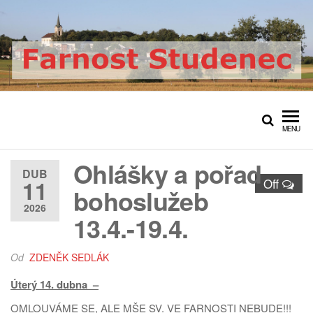
Přeskočit
na
obsah
Farnost Studenec
Oficiální web římskokatolické
farnosti Studenec
MENU
Ohlášky a pořad
DUB
11
Off
bohoslužeb
2026
13.4.-19.4.
Od
ZDENĚK SEDLÁK
Úterý 14. dubna –
OMLOUVÁME SE, ALE MŠE SV. VE FARNOSTI NEBUDE!!!