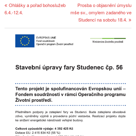
článek
př
Ohlášky a pořad bohoslužeb
Prosba o objasnění úmyslu
pro
6.4.-12.4.
mše sv., omylem zadaného ve
příspěvek
Studenci na sobotu 18.4.