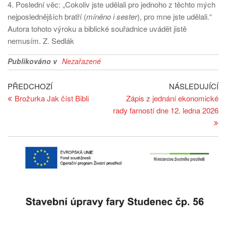
4. Poslední věc: „Cokoliv jste udělali pro jednoho z těchto mých
nejposlednějších bratří (
míněno i sester
), pro mne jste udělali.“
Autora tohoto výroku a biblické souřadnice uvádět jistě
nemusím. Z. Sedlák
Publikováno v
Nezařazené
Navigace
Předchozí
Ná
PŘEDCHOZÍ
NÁSLEDUJÍCÍ
článek
př
Brožurka Jak číst Bibli
Zápis z jednání ekonomické
pro
rady farností dne 12. ledna 2026
příspěvek