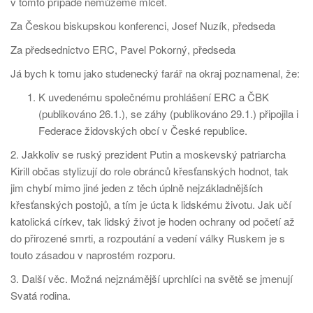
v tomto případě nemůžeme mlčet.
Za Českou biskupskou konferenci, Josef Nuzík, předseda
Za předsednictvo ERC, Pavel Pokorný, předseda
Já bych k tomu jako studenecký farář na okraj poznamenal, že:
K uvedenému společnému prohlášení ERC a ČBK
(publikováno 26.1.), se záhy (publikováno 29.1.) připojila i
Federace židovských obcí v České republice.
2. Jakkoliv se ruský prezident Putin a moskevský patriarcha
Kirill občas stylizují do role obránců křesťanských hodnot, tak
jim chybí mimo jiné jeden z těch úplně nejzákladnějších
křesťanských postojů, a tím je úcta k lidskému životu. Jak učí
katolická církev, tak lidský život je hoden ochrany od početí až
do přirozené smrti, a rozpoutání a vedení války Ruskem je s
touto zásadou v naprostém rozporu.
3. Další věc. Možná nejznámější uprchlíci na světě se jmenují
Svatá rodina.