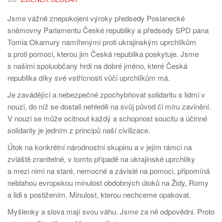
Jsme vážně znepokojeni výroky předsedy Poslanecké
sněmovny Parlamentu České republiky a předsedy SPD pana
Tomia Okamury namířenými proti ukrajinským uprchlíkům
a proti pomoci, kterou jim Česká republika poskytuje. Jsme
s našimi spoluobčany hrdi na dobré jméno, které Česká
republika díky své vstřícnosti vůči uprchlíkům má.
Je zavádějící a nebezpečné zpochybňovat solidaritu s lidmi v
nouzi, do níž se dostali nehledě na svůj původ či míru zavinění.
V nouzi se může ocitnout každý a schopnost soucitu a účinné
solidarity je jedním z principů naší civilizace.
Útok na konkrétní národnostní skupinu a v jejím rámci na
zvláště zranitelné, v tomto případě na ukrajinské uprchlíky
a mezi nimi na staré, nemocné a závislé na pomoci, připomíná
neblahou evropskou minulost obdobných útoků na Židy, Romy
a lidi s postižením. Minulost, kterou nechceme opakovat.
Myšlenky a slova mají svou váhu. Jsme za ně odpovědni. Proto