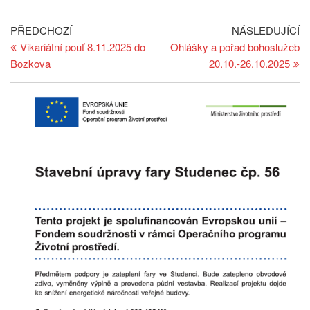
Navigace
Předchozí
Ná
PŘEDCHOZÍ
NÁSLEDUJÍCÍ
článek
př
Vikariátní pouť 8.11.2025 do
Ohlášky a pořad bohoslužeb
pro
Bozkova
20.10.-26.10.2025
příspěvek