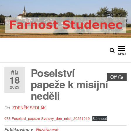
Přeskočit
na
obsah
Farnost Studenec
Oficiální web římskokatolické
farnosti Studenec
MENU
Poselství
ŘÍJ
18
Off
papeže k misijní
2025
neděli
Od
ZDENĚK SEDLÁK
073-Poselstvi_papeze-Svetovy_den_misii_20251019
Stáhnout
Publikováno v
Nezařazené