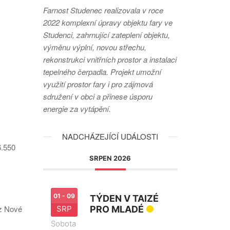
Farnost Studenec realizovala v roce
2022 komplexní úpravy objektu fary ve
Studenci, zahrnující zateplení objektu,
výměnu výplní, novou střechu,
rekonstrukci vnitřních prostor a instalaci
tepelného čerpadla. Projekt umožní
využití prostor fary i pro zájmová
sdružení v obci a přinese úsporu
energie za vytápění.
NADCHÁZEJÍCÍ UDÁLOSTI
6.550
SRPEN 2026
01 - 09
TÝDEN V TAIZÉ
 z Nové
SRP
PRO MLADÉ
Sobota