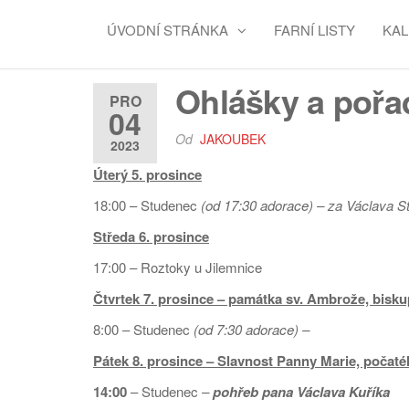
ÚVODNÍ STRÁNKA
FARNÍ LISTY
KA
Ohlášky a pořad
PRO
04
Od
JAKOUBEK
2023
Úterý 5. prosince
18:00 – Studenec
(
od 17:30 adorace)
– za Václava S
Středa 6. prosince
17:00 – Roztoky u Jilemnice
Čtvrtek 7. prosince
– památka sv. Ambrože, biskup
8:00 – Studenec
(
od 7:30 adorace) –
Pátek 8. prosince
– Slavnost Panny Marie, počaté
14:00
– Studenec
–
pohřeb pana Václava Kuříka