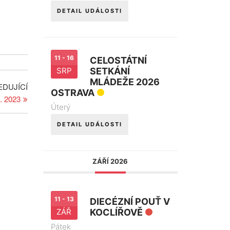
DETAIL UDÁLOSTI
11 - 16
CELOSTÁTNÍ
SRP
SETKÁNÍ
MLÁDEŽE 2026
Následující
EDUJÍCÍ
OSTRAVA
příspěvek
1. 2023
Úterý
DETAIL UDÁLOSTI
ZÁŘÍ 2026
11 - 13
DIECÉZNÍ POUŤ V
ZÁŘ
KOCLÍŘOVĚ
Pátek