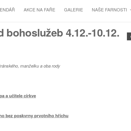
LENDÁŘ
AKCE NA FAŘE
GALERIE
NAŠE FARNOSTI
 bohoslužeb 4.12.-10.12.
tránského, manželku a oba rody
a a učitele církve
ho bez poskvrny prvotního hříchu