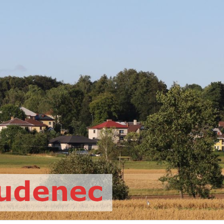
Oficiální web římskokatolické far