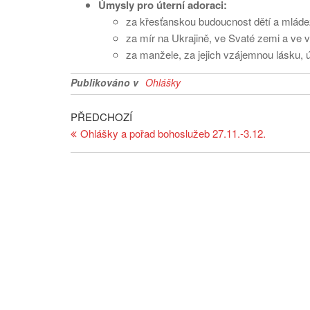
Úmysly pro úterní adoraci:
za křesťanskou budoucnost dětí a mládež
za mír na Ukrajině, ve Svaté zemi a ve
za manžele, za jejich vzájemnou lásku, 
Publikováno v
Ohlášky
Navigace
Předchozí
PŘEDCHOZÍ
článek
Ohlášky a pořad bohoslužeb 27.11.-3.12.
pro
příspěvek