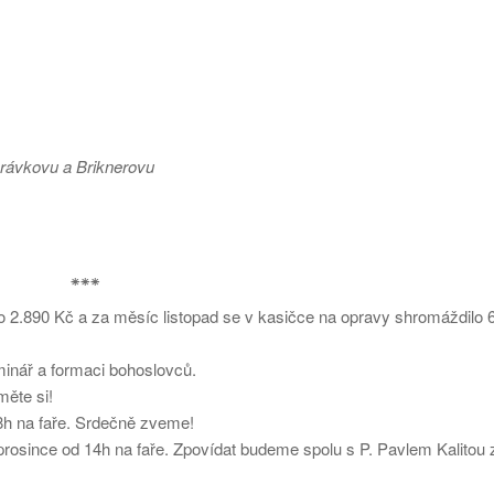
orávkovu a Briknerovu
⁕⁕⁕
lo 2.890 Kč a za měsíc listopad se v kasičce na opravy shromáždilo 
minář a formaci bohoslovců.
měte si!
8h na faře. Srdečně zveme!
prosince od 14h na faře. Zpovídat budeme spolu s P. Pavlem Kalitou