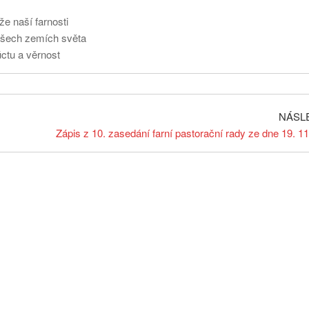
e naší farnosti
 všech zemích světa
úctu a věrnost
NÁSL
Zápis z 10. zasedání farní pastorační rady ze dne 19. 1