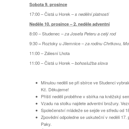
Sobota 9. prosince
17:00 – Čistá u Horek –
s nedělní platností
Neděle 10. prosince – 2. neděle adventní
8:00 – Studenec
– za Josefa Peteru a celý rod
9:30
–
Roztoky u Jilemnice –
za rodinu Chrtkovu, M
11:00 – Zálesní Lhota
11:00 – Čistá u Horek –
bohoslužba slova
Minulou neděli se při sbírce ve Studenci vybra
Kč. Děkujeme!
Příští neděli proběhne v sbírka na kněžský se
Vzadu na stolku najdete adventní brožury. Vez
Společenství mládeže se sejde ve středu od 1
Zpovědní odpoledne se uskuteční v neděli 17. 
Paky.