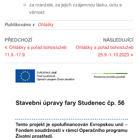
za manžele, za jejich vzájemnou lásku, úctu a
věrnost
Publikováno v
Ohlášky
Navigace
Předchozí
Ná
PŘEDCHOZÍ
NÁSLEDUJÍCÍ
článek
př
Ohlášky a pořad bohoslužeb
Ohlášky a pořad bohoslužeb
pro
11.9.-17.9.
25.9.-1.10.2023
příspěvek