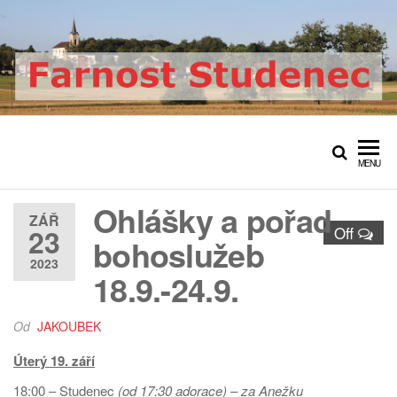
Přeskočit
na
obsah
Farnost Studenec
Oficiální web římskokatolické
farnosti Studenec
MENU
Ohlášky a pořad
ZÁŘ
23
Off
bohoslužeb
2023
18.9.-24.9.
Od
JAKOUBEK
Úterý 19. září
18:00 – Studenec
(od 17:30 adorace) – za Anežku