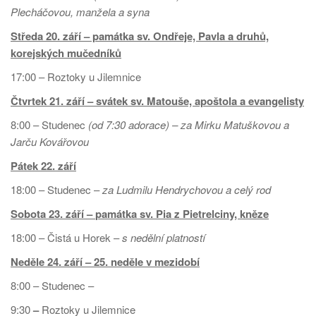
Plecháčovou, manžela a syna
Středa 20. září
– památka sv. Ondřeje, Pavla a druhů,
korejských mučedníků
17:00 – Roztoky u Jilemnice
Čtvrtek 21. září
– svátek sv. Matouše, apoštola a evangelisty
8:00 – Studenec
(od 7:30 adorace) – za Mirku Matuškovou a
Jarču Kovářovou
Pátek 22. září
18:00 – Studenec –
za Ludmilu Hendrychovou a celý rod
Sobota 23. září –
památka sv. Pia z Pietrelciny, kněze
18:00 – Čistá u Horek –
s nedělní platností
Neděle 24. září – 25. neděle v mezidobí
8:00 – Studenec –
9:30
–
Roztoky u Jilemnice