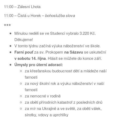
11:00 – Zálesní Lhota
11:00 – Čistá u Horek –
bohoslužba slova
⁕⁕⁕
Minulou neděli se ve Studenci vybralo 3.220 Kč.
Děkujeme!
V tomto týdnu začíná výuka náboženství ve škole.
Farní pouť
za sv. Prokopem
na Sázavu
se uskuteční
v sobotu 14. října
. Hlásit se můžete do konce září.
Úmysly pro úterní adoraci:
za křesťanskou budoucnost dětí a mládeže naší
farnosti
za nový školní rok a výuku náboženství v naší
farnosti
za nemocné v rodině
za oběti přírodních katastrof z posledních dnů
za mír na Ukrajině a ve světě, za oběti válek,
sirotky, vdovy a uprchlíky