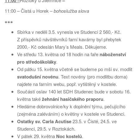
11:00 –
Roztoky u Jilemnice
–
11:00 – Čistá u Horek –
bohoslužba slova
⁕⁕⁕
Sbírka v neděli 3.5. vynesla ve Studenci 2 560,- Kč.
Z příspěvků návštěvníků farní kavárny byl přebytek
2000,- Kč odeslán Mary’s Meals. Děkujeme.
Ve středu 13. května od 18 hodin na faře
náboženství
pro středoškoláky
.
Od pátku 15. května včetně se budeme po mši sv. modlit
svatodušní novénu
. Text novény (pro modlitbu doma)
najdete na farním webu, popř. vytištěný v kostele.
Součástí oslav 140 let SDH Studenec bude v sobotu 16.
května také
žehnání hasičského praporu
.
Hledáme dobrovolnice/ky k doplnění týmu, pečujícího
(zejména zaléváním) o květiny v kostele ve Studenci.
Ostatky sv. Carla Acutise
23.5. v Čisté, 24.5. ve
Studenci, 29.5. v Roztokách.
V pátek 29. května
Noc kostelů
.