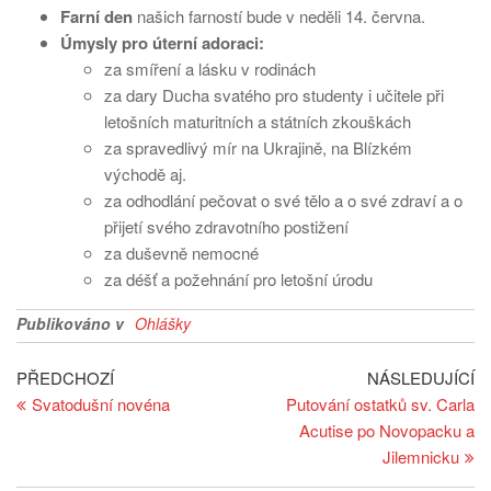
Farní den
našich farností bude v neděli 14. června.
Úmysly pro úterní adoraci:
za smíření a lásku v rodinách
za dary Ducha svatého pro studenty i učitele při
letošních maturitních a státních zkouškách
za spravedlivý mír na Ukrajině, na Blízkém
východě aj.
za odhodlání pečovat o své tělo a o své zdraví a o
přijetí svého zdravotního postižení
za duševně nemocné
za déšť a požehnání pro letošní úrodu
Publikováno v
Ohlášky
Navigace
Předchozí
Ná
PŘEDCHOZÍ
NÁSLEDUJÍCÍ
článek
př
Svatodušní novéna
Putování ostatků sv. Carla
pro
Acutise po Novopacku a
příspěvek
Jilemnicku