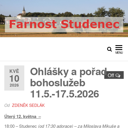
Přeskočit
na
obsah
Farnost Studenec
Oficiální web římskokatolické
farnosti Studenec
MENU
Ohlášky a pořad
KVĚ
10
Off
bohoslužeb
2026
11.5.-17.5.2026
Od
ZDENĚK SEDLÁK
Úterý 12. května –
18:00 – Studenec
(od 17:30 adorace)
–
za Miloslava Mikuše a