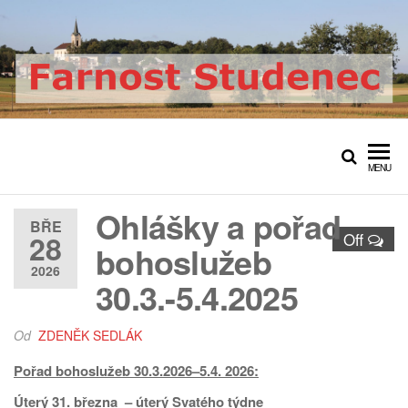
Přeskočit
na
obsah
Farnost Studenec
Oficiální web římskokatolické
farnosti Studenec
MENU
Ohlášky a pořad
BŘE
28
Off
bohoslužeb
2026
30.3.-5.4.2025
Od
ZDENĚK SEDLÁK
Pořad bohoslužeb 30.3.2026–5.4. 2026:
Úterý 31. března – úterý Svatého týdne