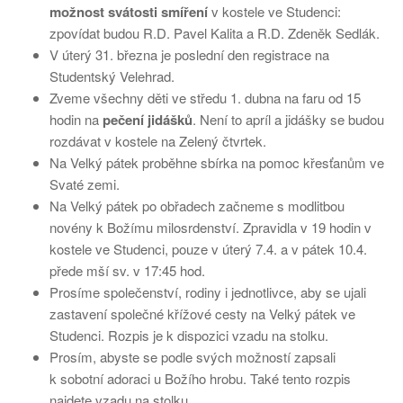
možnost svátosti smíření
v kostele ve Studenci:
zpovídat budou R.D. Pavel Kalita a R.D. Zdeněk Sedlák.
V úterý 31. března je poslední den registrace na
Studentský Velehrad.
Zveme všechny děti ve středu 1. dubna na faru od 15
hodin na
pečení jidášků
. Není to apríl a jidášky se budou
rozdávat v kostele na Zelený čtvrtek.
Na Velký pátek proběhne sbírka na pomoc křesťanům ve
Svaté zemi.
Na Velký pátek po obřadech začneme s modlitbou
novény k Božímu milosrdenství. Zpravidla v 19 hodin v
kostele ve Studenci, pouze v úterý 7.4. a v pátek 10.4.
přede mší sv. v 17:45 hod.
Prosíme společenství, rodiny i jednotlivce, aby se ujali
zastavení společné křížové cesty na Velký pátek ve
Studenci. Rozpis je k dispozici vzadu na stolku.
Prosím, abyste se podle svých možností zapsali
k sobotní adoraci u Božího hrobu. Také tento rozpis
najdete vzadu na stolku.