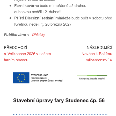
Farní kavárna
bude mimořádně až druhou
dubnovou neděli 12. dubna!!!
Příští Diecézní setkání mládeže
bude opět v sobotu před
Květnou nedělí, tj. 20.března 2027.
Publikováno v
Ohlášky
Navigace
Předchozí
Ná
PŘEDCHOZÍ
NÁSLEDUJÍCÍ
článek
př
Velikonoce 2026 v našem
Novéna k Božímu
pro
farním obvodu
milosrdenství
příspěvek