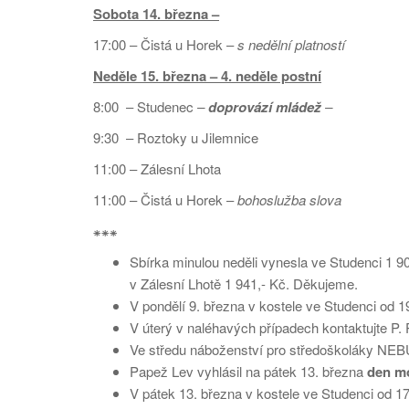
Sobota 14. března –
17:00 – Čistá u Horek –
s nedělní platností
Neděle 15. března – 4. neděle postní
8:00 – Studenec
–
doprovází mládež
–
9:30 – Roztoky u Jilemnice
11:00 – Zálesní Lhota
11:00 – Čistá u Horek –
bohoslužba slova
⁕⁕⁕
Sbírka minulou neděli vynesla ve Studenci 1 9
v Zálesní Lhotě 1 941,- Kč. Děkujeme.
V pondělí 9. března v kostele ve Studenci od 
V úterý v naléhavých případech kontaktujte P. 
Ve středu náboženství pro středoškoláky NE
Papež Lev vyhlásil na pátek 13. března
den mo
V pátek 13. března v kostele ve Studenci od 1