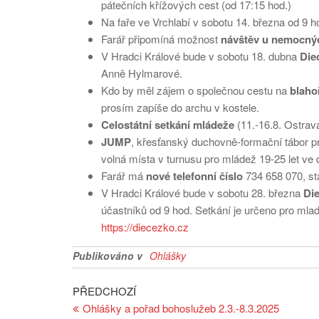
pátečních křížových cest (od 17:15 hod.)
Na faře ve Vrchlabí v sobotu 14. března od 9 
Farář připomíná možnost
návštěv u nemocný
V Hradci Králové bude v sobotu 18. dubna
Die
Anně Hylmarové.
Kdo by měl zájem o společnou cestu na
blaho
prosím zapíše do archu v kostele.
Celostátní setkání mládeže
(11.-16.8. Ostrava
JUMP
, křesťanský duchovně-formační tábor pr
volná místa v turnusu pro mládež 19-25 let ve
Farář má
nové telefonní číslo
734 658 070, sta
V Hradci Králové bude v sobotu 28. března
Die
účastníků od 9 hod. Setkání je určeno pro mlad
https://diecezko.cz
Publikováno v
Ohlášky
Navigace
Předchozí
PŘEDCHOZÍ
článek
Ohlášky a pořad bohoslužeb 2.3.-8.3.2025
pro