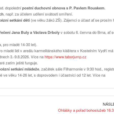
hod. dopolední
postní duchovní obnova s P. Pavlem Rouskem
.
ch
, např. za účelem udílení svátosti smíření.
cézní setkání dětí
(ve věku žáků ZŠ). Zájemci o účast ať se prosím h
řečení Jana Buly a Václava Drboly
v sobotu 6. června do Brna, ať s
, pro mladé 14-30 let).
o mladé lidi v areálu karmelitánského kláštera v Kostelním Vydří má 
 dnech 3.-9.8.2026. Více na
https://www.taborjump.cz
ré zatím ještě funguje.
cézní setkání mládeže
, začátek sále Filharmonie v 9:30 hod., regis
é ve věku 14-26 let, s doprovodem i účastníci od 12 let. Více na
NÁSL
Ohlášky a pořad bohoslužeb 16.3.