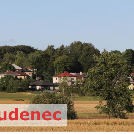
Oficiální web římskokatolické far