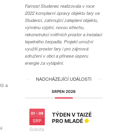
Farnost Studenec realizovala v roce
2022 komplexní úpravy objektu fary ve
Studenci, zahrnující zateplení objektu,
výměnu výplní, novou střechu,
rekonstrukci vnitřních prostor a instalaci
tepelného čerpadla. Projekt umožní
využití prostor fary i pro zájmová
sdružení v obci a přinese úsporu
energie za vytápění.
NADCHÁZEJÍCÍ UDÁLOSTI
Kč a
SRPEN 2026
01 - 09
TÝDEN V TAIZÉ
SRP
PRO MLADÉ
ní
Sobota