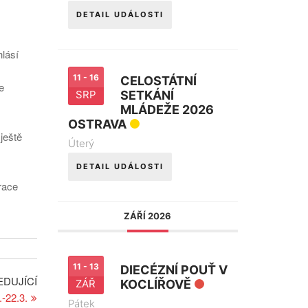
DETAIL UDÁLOSTI
lásí
11 - 16
CELOSTÁTNÍ
e
SRP
SETKÁNÍ
MLÁDEŽE 2026
OSTRAVA
ještě
Úterý
DETAIL UDÁLOSTI
trace
ZÁŘÍ 2026
11 - 13
DIECÉZNÍ POUŤ V
Následující
EDUJÍCÍ
ZÁŘ
KOCLÍŘOVĚ
příspěvek
-22.3.
Pátek