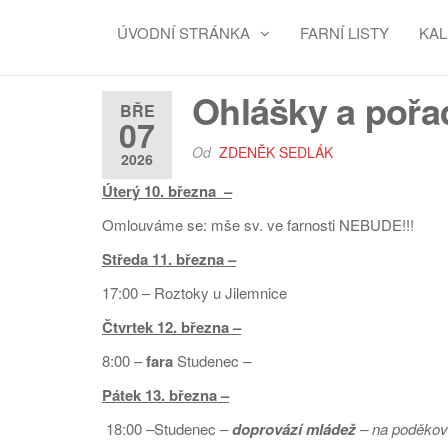
ÚVODNÍ STRÁNKA
FARNÍ LISTY
KA
Ohlášky a pořad
BŘE
07
Od
ZDENĚK SEDLÁK
2026
Úterý 10. března –
Omlouváme se: mše sv. ve farnosti NEBUDE!!!
Středa 11. března –
17:00 – Roztoky u Jilemnice
Čtvrtek 12. března –
8:00 –
fara
Studenec
–
Pátek
13. března –
18:00 –Studenec
–
doprovází mládež
– na poděková