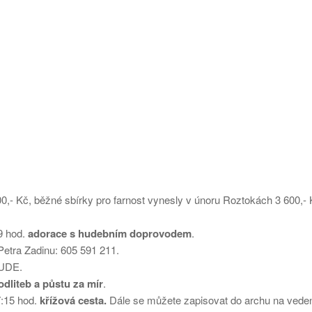
00,- Kč, běžné sbírky pro farnost vynesly v únoru Roztokách 3 600,- 
19 hod.
adorace s hudebním doprovodem
.
Petra Zadinu: 605 591 211.
BUDE.
dliteb a půstu za mír
.
7:15 hod.
křížová cesta.
Dále se můžete zapisovat do archu na vede