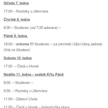
Středa 7. ledna
17:00 – Roztoky u Jilemnice
Čtvrtek 8. ledna
8:00 – Studenec
(od 7:30 adorace) –
Pátek
9. ledna
18:00 –
orlovna !!!
Studenec
– za zemřelé i žijící členy jednoty
Orla ve Studenci
Sobota 10. ledna
17:00 – Čistá u Horek
Neděle 11. ledna – svátek Křtu Páně
8:00 – Studenec
–
9:30 – Roztoky u Jilemnice
11:00 – Zálesní Lhota
11:00 – Čistá u Horek –
bohoslužba slova