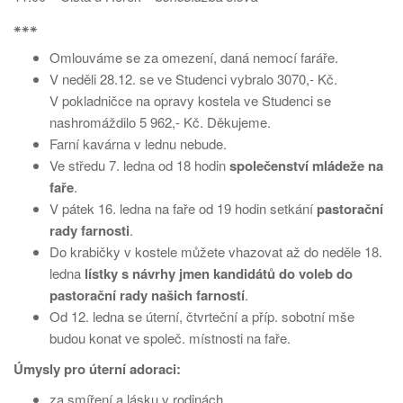
⁕⁕⁕
Omlouváme se za omezení, daná nemocí faráře.
V neděli 28.12. se ve Studenci vybralo 3070,- Kč.
V pokladničce na opravy kostela ve Studenci se
nashromáždilo 5 962,- Kč. Děkujeme.
Farní kavárna v lednu nebude.
Ve středu 7. ledna od 18 hodin
společenství mládeže na
faře
.
V pátek 16. ledna na faře od 19 hodin setkání
pastorační
rady farnosti
.
Do krabičky v kostele můžete vhazovat až do neděle 18.
ledna
lístky s návrhy jmen kandidátů do voleb do
pastorační rady našich farností
.
Od 12. ledna se úterní, čtvrteční a příp. sobotní mše
budou konat ve společ. místnosti na faře.
Úmysly pro úterní adoraci:
za smíření a lásku v rodinách