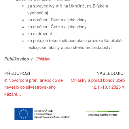
za spravedlivý mír na Ukrajině, na Blízkém
východě aj.
za obrácení Ruska a jeho vlády
za obrácení Česka a jeho vlády
za uzdravení
za pokojné řešení situace okolo pražské Katolické
teologické fakulty a pražského arcibiskupství
Publikováno v
Ohlášky
Navigace
Předchozí
Ná
PŘEDCHOZÍ
NÁSLEDUJÍCÍ
článek
př
Novoroční přání anebo co se
Ohlášky a pořad bohoslužeb
pro
nevešlo do silvestrovského
12.1.-18.1.2025
příspěvek
kázání…