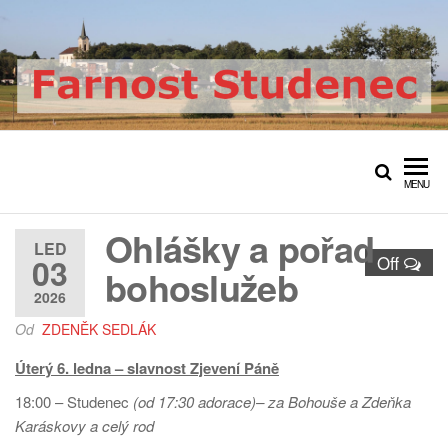
Přeskočit
na
obsah
Farnost Studenec
Oficiální web římskokatolické
farnosti Studenec
MENU
Ohlášky a pořad
LED
03
Off
bohoslužeb
2026
Od
ZDENĚK SEDLÁK
Úterý 6. ledna – slavnost Zjevení Páně
18:00 – Studenec
(od 17:30 adorace)– za Bohouše a Zdeňka
Karáskovy a celý rod