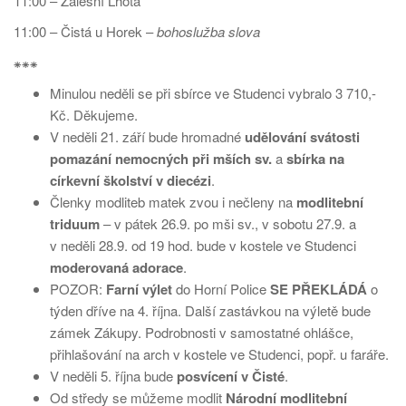
11:00 – Zálesní Lhota
11:00 – Čistá u Horek –
bohoslužba slova
⁕⁕⁕
Minulou neděli se při sbírce ve Studenci vybralo 3 710,-
Kč. Děkujeme.
V neděli 21. září bude hromadné
udělování svátosti
pomazání nemocných při mších sv.
a
sbírka na
církevní školství v diecézi
.
Členky modliteb matek zvou i nečleny na
modlitební
triduum
– v pátek 26.9. po mši sv., v sobotu 27.9. a
v neděli 28.9. od 19 hod. bude v kostele ve Studenci
moderovaná adorace
.
POZOR:
Farní výlet
do Horní Police
SE PŘEKLÁDÁ
o
týden dříve na 4. října. Další zastávkou na výletě bude
zámek Zákupy. Podrobnosti v samostatné ohlášce,
přihlašování na arch v kostele ve Studenci, popř. u faráře.
V neděli 5. října bude
posvícení v Čisté
.
Od středy se můžeme modlit
Národní modlitební