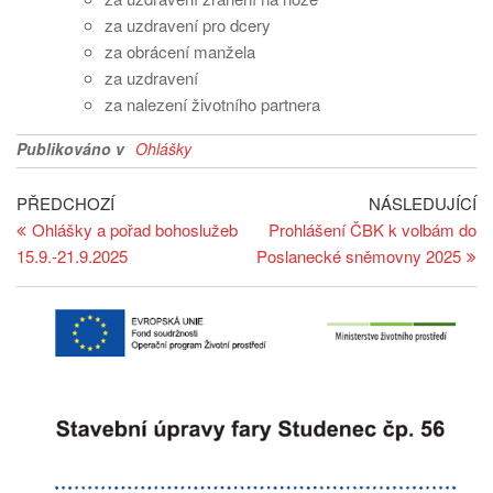
za uzdravení pro dcery
za obrácení manžela
za uzdravení
za nalezení životního partnera
Publikováno v
Ohlášky
Navigace
Předchozí
Ná
PŘEDCHOZÍ
NÁSLEDUJÍCÍ
článek
př
Ohlášky a pořad bohoslužeb
Prohlášení ČBK k volbám do
pro
15.9.-21.9.2025
Poslanecké sněmovny 2025
příspěvek