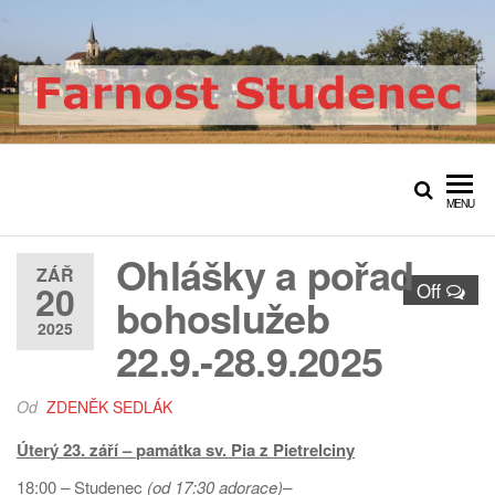
Přeskočit
na
obsah
Farnost Studenec
Oficiální web římskokatolické
farnosti Studenec
MENU
Ohlášky a pořad
ZÁŘ
20
Off
bohoslužeb
2025
22.9.-28.9.2025
Od
ZDENĚK SEDLÁK
Úterý 23. září –
památka sv. Pia z Pietrelciny
18:00 – Studenec
(od 17:30 adorace)–