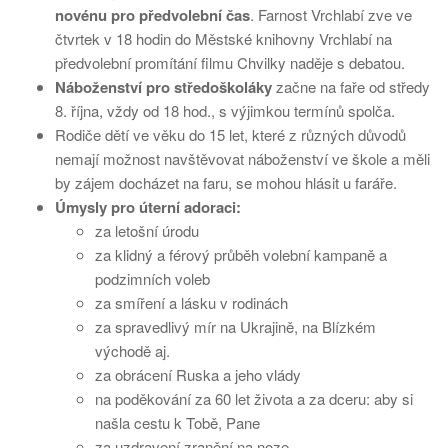
novénu pro předvolební čas
. Farnost Vrchlabí zve ve
čtvrtek v 18 hodin do Městské knihovny Vrchlabí na
předvolební promítání filmu Chvilky naděje s debatou.
Náboženství pro středoškoláky
začne na faře od středy
8. října, vždy od 18 hod., s výjimkou termínů spolča.
Rodiče dětí ve věku do 15 let, které z různých důvodů
nemají možnost navštěvovat náboženství ve škole a měli
by zájem docházet na faru, se mohou hlásit u faráře.
Úmysly pro úterní adoraci:
za letošní úrodu
za klidný a férový průběh volební kampaně a
podzimních voleb
za smíření a lásku v rodinách
za spravedlivý mír na Ukrajině, na Blízkém
východě aj.
za obrácení Ruska a jeho vlády
na poděkování za 60 let života a za dceru: aby si
našla cestu k Tobě, Pane
za uzdravení zranění na noze