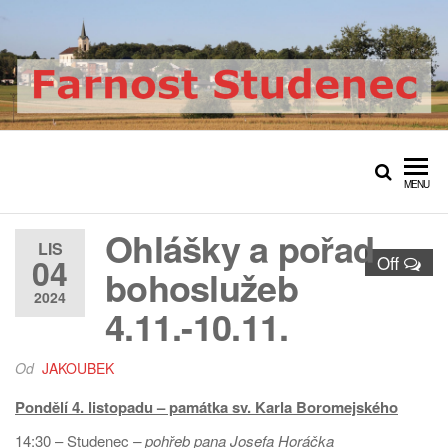
Přeskočit
na
obsah
Farnost Studenec
Oficiální web římskokatolické
farnosti Studenec
MENU
Ohlášky a pořad
LIS
04
Off
bohoslužeb
2024
4.11.-10.11.
Od
JAKOUBEK
Pondělí 4. listopadu
– památka sv. Karla Boromejského
14:30 – Studenec
– pohřeb pana Josefa Horáčka