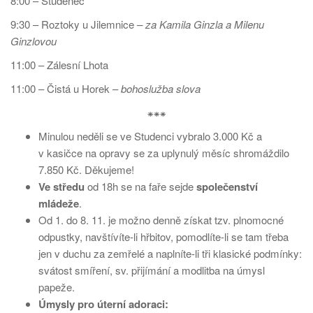
8:00 – Studenec
9:30 – Roztoky u Jilemnice
– za Kamila Ginzla a Milenu
Ginzlovou
11:00 – Zálesní Lhota
11:00 – Čistá u Horek –
bohoslužba slova
⁕⁕⁕
Minulou neděli se ve Studenci vybralo 3.000 Kč a
v kasičce na opravy se za uplynulý měsíc shromáždilo
7.850 Kč. Děkujeme!
Ve středu
od 18h se na faře sejde
společenství
mládeže
.
Od 1. do 8. 11. je možno denně získat tzv. plnomocné
odpustky, navštívíte‑li hřbitov, pomodlíte-li se tam třeba
jen v duchu za zemřelé a naplníte-li tři klasické podmínky:
svátost smíření, sv. přijímání a modlitba na úmysl
papeže.
Úmysly pro úterní adoraci: