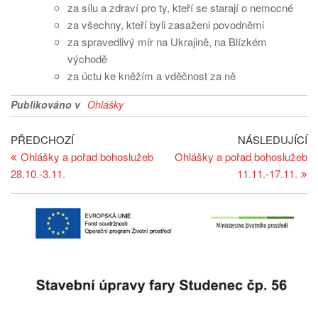
za sílu a zdraví pro ty, kteří se starají o nemocné
za všechny, kteří byli zasaženi povodněmi
za spravedlivý mír na Ukrajině, na Blízkém
východě
za úctu ke kněžím a vděčnost za ně
Publikováno v
Ohlášky
Navigace
Předchozí
Ná
PŘEDCHOZÍ
NÁSLEDUJÍCÍ
článek
př
Ohlášky a pořad bohoslužeb
Ohlášky a pořad bohoslužeb
pro
28.10.-3.11.
11.11.-17.11.
příspěvek