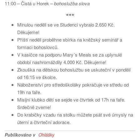
11:00 – Čistá u Horek –
bohoslužba slova
⁕⁕⁕
Minulou neděli se ve Studenci vybralo 2.650 Kč.
Děkujeme!
Příští neděli proběhne sbírka na kněžský seminář a
formaci bohoslovců.
V kasičce na podporu Mary´s Meals se za uplynulé
období nashromáždily 4.000 Kč. Děkujeme!
Zkouška na dětskou bohoslužbu se uskuteční v pondělí
od 16:15 ve školce.
Náboženství pro středoškoláky pokračuje ve středu od
19h na faře.
Misijní klubko dětí se sejde ve čtvrtek od 17h na faře.
Srdečně zveme!
Do krabičky vzadu na stolku můžete psát své úmysly na
úterní a čtvrteční adorace.
Publikováno v
Ohlášky