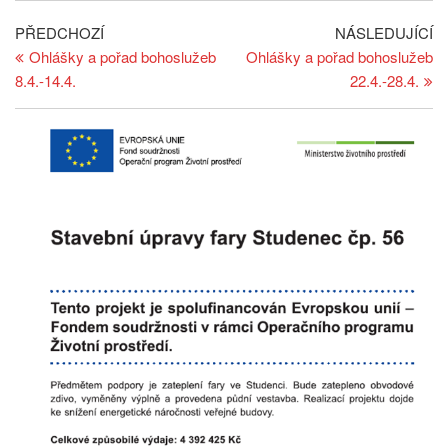
Navigace
Předchozí
Ná
PŘEDCHOZÍ
NÁSLEDUJÍCÍ
článek
př
Ohlášky a pořad bohoslužeb
Ohlášky a pořad bohoslužeb
pro
8.4.-14.4.
22.4.-28.4.
příspěvek