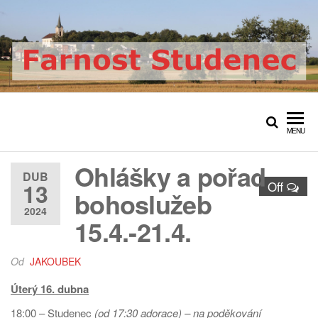
Přeskočit
na
obsah
Farnost Studenec
Oficiální web římskokatolické
farnosti Studenec
MENU
Ohlášky a pořad
DUB
13
Off
bohoslužeb
2024
15.4.-21.4.
Od
JAKOUBEK
Úterý 16. dubna
18:00 – Studenec
(od 17:30 adorace) – na poděkování