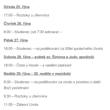
Středa 25. října
17:00 – Roztoky u Jilemnice
Čtvrtek 26. října
8:00 – Studenec
(od 7:30 adorace) –
Pátek 27. října
18:00 – Studenec
– na poděkování za 50let společného života
Sobota 28. října
– svátek sv. Šimona a Judy, apoštolů
18:00 – Čistá u Horek –
s nedělní platností
Neděle 29. října – 30. neděle v mezidobí
8:00 – Studenec –
na poděkování za úrodu s prosbou o další
Boží požehnání
9:30
–
Roztoky u Jilemnice
11:00 – Zálesní Lhota