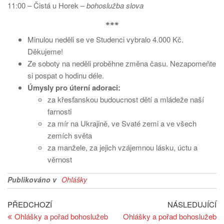
11:00 – Čistá u Horek –
bohoslužba slova
⁕⁕⁕
Minulou neděli se ve Studenci vybralo 4.000 Kč.
Děkujeme!
Ze soboty na neděli proběhne změna času. Nezapomeňte
si pospat o hodinu déle.
Úmysly pro úterní adoraci:
za křesťanskou budoucnost dětí a mládeže naší
farnosti
za mír na Ukrajině, ve Svaté zemi a ve všech
zemích světa
za manžele, za jejich vzájemnou lásku, úctu a
věrnost
Publikováno v
Ohlášky
Navigace
Předchozí
Ná
PŘEDCHOZÍ
NÁSLEDUJÍCÍ
článek
př
Ohlášky a pořad bohoslužeb
Ohlášky a pořad bohoslužeb
pro