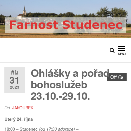
Přeskočit
na
obsah
Farnost Studenec
Oficiální web římskokatolické
farnosti Studenec
MENU
Ohlášky a pořad
ŘÍJ
31
Off
bohoslužeb
2023
23.10.-29.10.
Od
JAKOUBEK
Úterý 24. října
18:00 – Studenec
(od 17:30 adorace) –