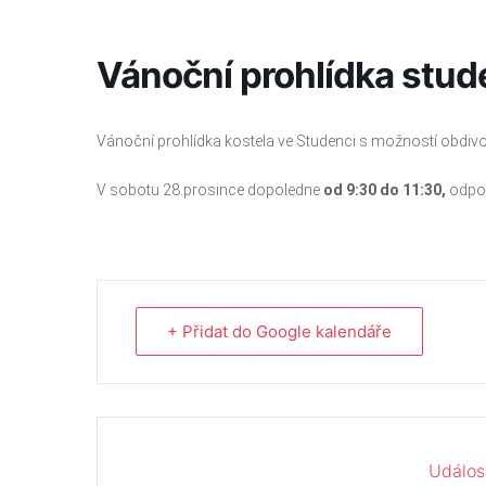
Přeskočit
na
obsah
Vánoční prohlídka stu
Vánoční prohlídka kostela ve Studenci s možností obdivo
V sobotu 28.prosince dopoledne
od 9:30 do 11:30,
odpo
+ Přidat do Google kalendáře
Událos