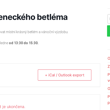
deneckého betléma
V
vat místní krásný betlém a vánoční výzdobu.
ledne
od 13:30 do 15:30.
O
Z
P
+ iCal / Outlook export
v
O
P
p
t je ukončena.