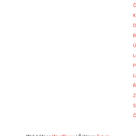
Č
K
D
B
Ú
L
P
L
Ř
Z
S
Č