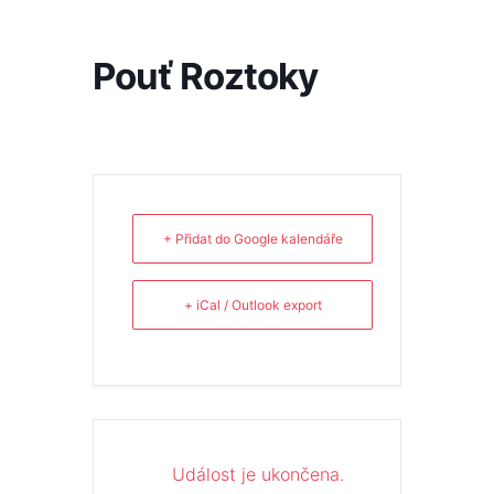
Přeskočit
na
obsah
Pouť Roztoky
+ Přidat do Google kalendáře
+ iCal / Outlook export
Událost je ukončena.