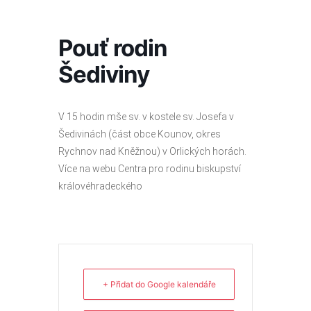
Přeskočit
na
obsah
Pouť rodin
Šediviny
V 15 hodin mše sv. v kostele sv. Josefa v
Šedivinách (část obce Kounov, okres
Rychnov nad Kněžnou) v Orlických horách.
Více na webu Centra pro rodinu biskupství
královéhradeckého
+ Přidat do Google kalendáře