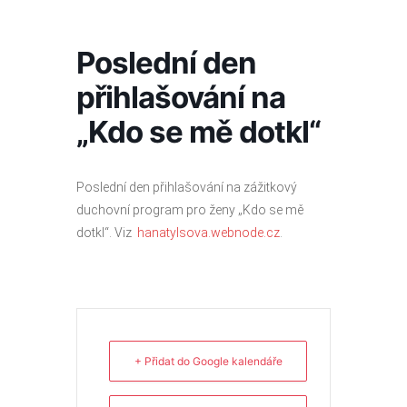
Přeskočit
na
obsah
Poslední den
přihlašování na
„Kdo se mě dotkl“
Poslední den přihlašování na zážitkový
duchovní program pro ženy „Kdo se mě
dotkl“. Viz
hanatylsova.webnode.cz
.
+ Přidat do Google kalendáře