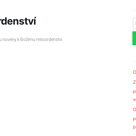
rdenství
V
bu novény k Božímu milosrdenství.
O
Z
P
v
O
P
p