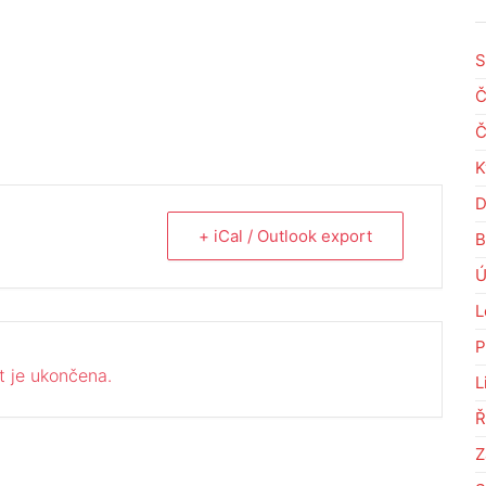
S
Č
Č
K
D
+ iCal / Outlook export
B
Ú
L
P
t je ukončena.
L
Ř
Z