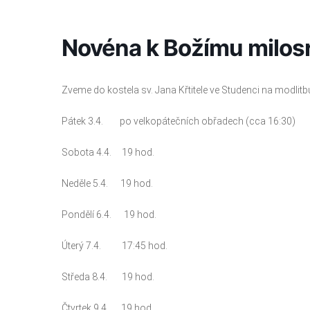
Přeskočit
na
obsah
Novéna k Božímu milos
Zveme do kostela sv. Jana Křtitele ve Studenci na modlit
Pátek 3.4. po velkopátečních obřadech (cca 16:30)
Sobota 4.4. 19 hod.
Neděle 5.4. 19 hod.
Pondělí 6.4. 19 hod.
Úterý 7.4. 17:45 hod.
Středa 8.4. 19 hod.
Čtvrtek 9.4. 19 hod.