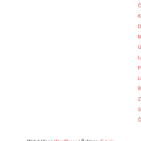
Č
K
D
B
Ú
L
P
L
Ř
Z
S
Č