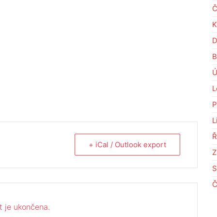
Č
K
D
B
Ú
L
P
L
Ř
+ iCal / Outlook export
Z
S
Č
t je ukončena.