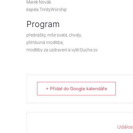
Marek Novák
kapela TrinityWorship
Program
přednášky, mše svatá, chvály,
přímluvná modlitba,
modlitby za uzdravení a vylití Ducha sv.
+ Přidat do Google kalendáře
Událos