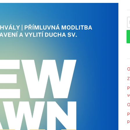
V
O
Z
P
v
O
P
p