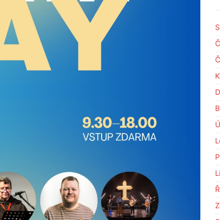
S
Č
Č
K
D
B
Ú
L
P
L
Ř
Z