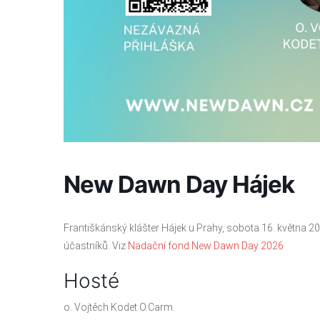
New Dawn Day Hájek
Františkánský klášter Hájek u Prahy, sobota 16. května 20
účastníků. Viz
Nadační fond New Dawn Day 2026
Hosté
o. Vojtěch Kodet O.Carm.