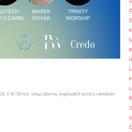
S
Č
Č
K
D
B
Ú
L
P
L
26, 9:30-18 hod., vstup zdarma, organizátoři prosí o nahlášení
Ř
Z
S
Č