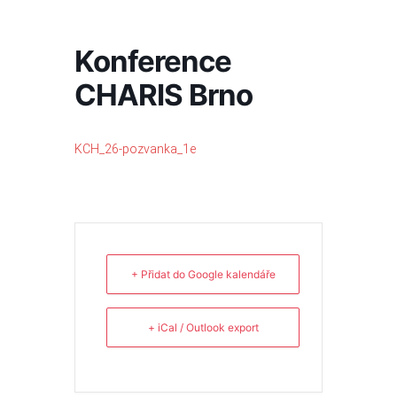
Přeskočit
na
obsah
Konference
CHARIS Brno
KCH_26-pozvanka_1e
+ Přidat do Google kalendáře
+ iCal / Outlook export