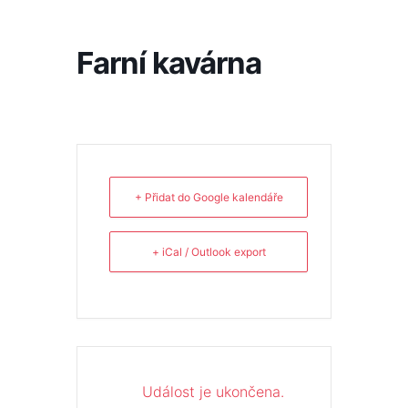
Přeskočit
na
obsah
Farní kavárna
+ Přidat do Google kalendáře
+ iCal / Outlook export
Událost je ukončena.