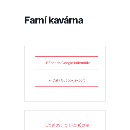
Přeskočit
na
obsah
Farní kavárna
+ Přidat do Google kalendáře
+ iCal / Outlook export
Událost je ukončena.