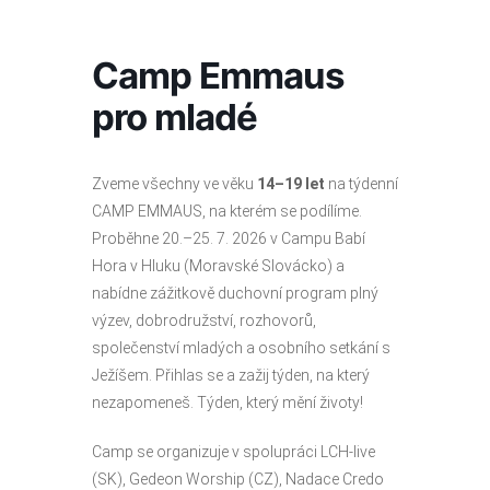
Přeskočit
na
obsah
Camp Emmaus
pro mladé
Zveme všechny ve věku
14–19 let
na týdenní
CAMP EMMAUS, na kterém se podílíme.
Proběhne 20.–25. 7. 2026 v Campu Babí
Hora v Hluku (Moravské Slovácko) a
nabídne zážitkově duchovní program plný
výzev, dobrodružství, rozhovorů,
společenství mladých a osobního setkání s
Ježíšem. Přihlas se a zažij týden, na který
nezapomeneš. Týden, který mění životy!
Camp se organizuje v spolupráci LCH-live
(SK), Gedeon Worship (CZ), Nadace Credo