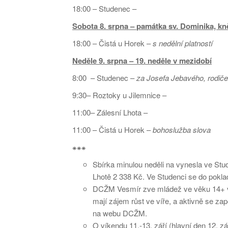
18:00 – Studenec –
Sobota 8. srpna –
památka sv. Dominika, kn
18:00 – Čistá u Horek –
s nedělní platností
Neděle 9. srpna – 19. neděle v mezidobí
8:00 – Studenec –
za Josefa Jebavého, rodič
9:30– Roztoky u Jilemnice –
11:00– Zálesní Lhota –
11:00 – Čistá u Horek –
bohoslužba slova
⁕⁕⁕
Sbírka minulou neděli na vynesla ve Stu
Lhotě 2 338 Kč. Ve Studenci se do pokl
DCŽM Vesmír zve mládež ve věku 14+ v
mají zájem růst ve víře, a aktivně se zap
na webu DCŽM.
O víkendu 11.-13. září (hlavní den 12. zá