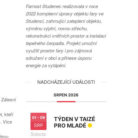
Farnost Studenec realizovala v roce
2022 komplexní úpravy objektu fary ve
Studenci, zahrnující zateplení objektu,
výměnu výplní, novou střechu,
rekonstrukci vnitřních prostor a instalaci
tepelného čerpadla. Projekt umožní
využití prostor fary i pro zájmová
sdružení v obci a přinese úsporu
energie za vytápění.
NADCHÁZEJÍCÍ UDÁLOSTI
SRPEN 2026
 Zálesní
, kteří
01 - 09
TÝDEN V TAIZÉ
u
. Více
SRP
PRO MLADÉ
Sobota
nému