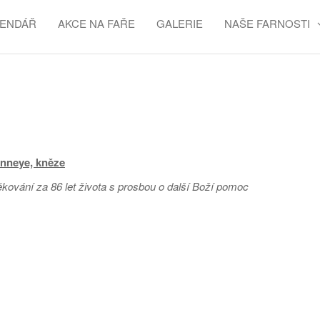
LENDÁŘ
AKCE NA FAŘE
GALERIE
NAŠE FARNOSTI
anneye, kněze
kování za 86 let života s prosbou o další Boží pomoc