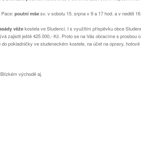
é Pace:
poutní mše
sv. v sobotu 15. srpna v 9 a 17 hod. a v neděli 16
fasády věže
kostela ve Studenci. I s využitím příspěvku obce Studen
vá zajistit ještě 425 000,- Kč. Proto se na Vás obracíme s prosbou o
 do pokladničky ve studeneckém kostele, na účet na opravy, hotově f
a Blízkém východě aj.