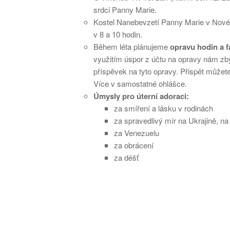
srdci Panny Marie.
Kostel Nanebevzetí Panny Marie v Nov
v 8 a 10 hodin.
Během léta plánujeme
opravu hodin a 
využitím úspor z účtu na opravy nám zbý
příspěvek na tyto opravy. Přispět můžete
Více v samostatné ohlášce.
Úmysly pro úterní adoraci:
za smíření a lásku v rodinách
za spravedlivý mír na Ukrajině, n
za Venezuelu
za obrácení
za déšť