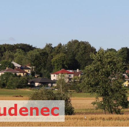
Oficiální web římskokatolické far