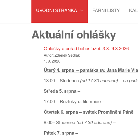
ÚVODNÍ STRÁNKA
FARNÍ LISTY
KA
Aktuální ohlášky
Ohlášky a pořad bohoslužeb 3.8.-9.8.2026
Autor: Zdeněk Sedlák
1. 8. 2026
Úterý 4. srpna –
památka sv. Jana Marie Vi
18:00 – Studenec
(od 17:30 adorace)
–
na podě
Středa 5. srpna –
17:00 – Roztoky u Jilemnice –
Čtvrtek 6. srpna – svátek Proměnění Páně
8:00– Studenec
(od 7:30 adorace) –
Pátek
7. srpna –