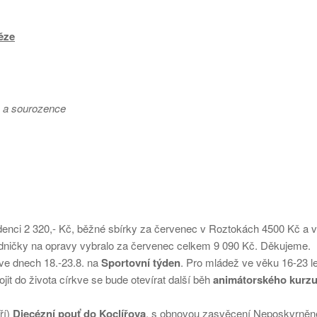
ěze
e a sourozence
denci 2 320,- Kč, běžné sbírky za červenec v Roztokách 4500 Kč a v
adničky na opravy vybralo za červenec celkem 9 090 Kč. Děkujeme.
e dnech 18.-23.8. na
Sportovní týden
. Pro mládež ve věku 16-23 let
ojit do života církve se bude otevírat další běh
animátorského kurz
ří)
Diecézní pouť do Koclířova
, s obnovou zasvěcení Neposkvrně