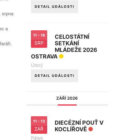
DETAIL UDÁLOSTI
. srpna
ec a
11 - 16
CELOSTÁTNÍ
aráři.
SRP
SETKÁNÍ
MLÁDEŽE 2026
OSTRAVA
Úterý
DETAIL UDÁLOSTI
ZÁŘÍ 2026
11 - 13
DIECÉZNÍ POUŤ V
ZÁŘ
KOCLÍŘOVĚ
Pátek